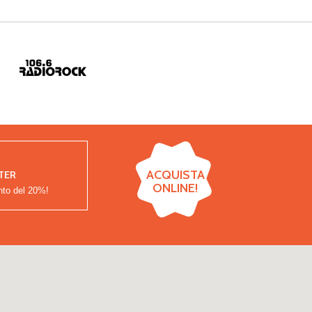
ACQUISTA
TER
ONLINE!
nto del
20%!