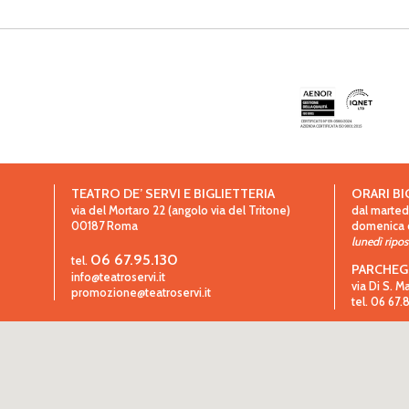
TEATRO DE’ SERVI E BIGLIETTERIA
ORARI BI
via del Mortaro 22 (angolo via del Tritone)
dal martedì
00187
Roma
domenica da
lunedì ripo
06 67.95.130
tel.
PARCHEG
info@teatroservi.it
via Di S. M
promozione@teatroservi.it
tel. 06 67