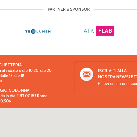
PARTNER & SPONSOR
GLIETTERIA
ISCRIVITI ALLA
 al sabato dalle 10.30 alle 20
lle 15 alle 18
NOSTRA NEWSLET
so
Ricevi subito uno sco
GIO COLONNA
aria In Via, 11/13 00187 Roma
.80.506