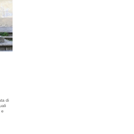
ta di
uali
 e