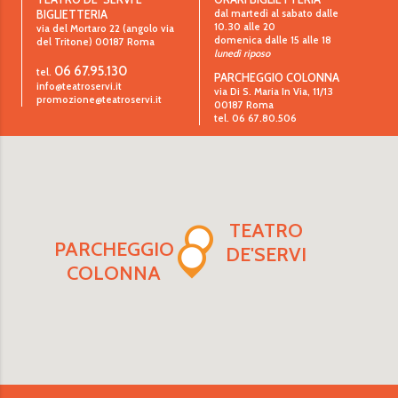
dal martedì al sabato dalle
BIGLIETTERIA
10.30 alle 20
via del Mortaro 22 (angolo via
domenica dalle 15 alle 18
del Tritone)
00187
Roma
lunedì riposo
06 67.95.130
tel.
PARCHEGGIO COLONNA
info@teatroservi.it
via Di S. Maria In Via, 11/13
promozione@teatroservi.it
00187 Roma
tel. 06 67.80.506
TEATRO
PARCHEGGIO
DE'SERVI
COLONNA