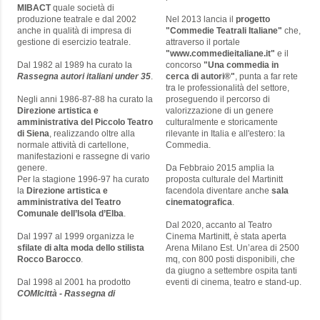
MIBACT
quale società di
produzione teatrale e dal 2002
Nel 2013 lancia il
progetto
anche in qualità di impresa di
"Commedie Teatrali Italiane"
che,
gestione di esercizio teatrale.
attraverso il portale
"www.commedieitaliane.it"
e il
Dal 1982 al 1989 ha curato la
concorso
"Una commedia in
Rassegna autori italiani under 35
.
cerca di autori®"
, punta a far rete
tra le professionalità del settore,
Negli anni 1986-87-88 ha curato la
proseguendo il percorso di
Direzione artistica e
valorizzazione di un genere
amministrativa del Piccolo Teatro
culturalmente e storicamente
di Siena
, realizzando oltre alla
rilevante in Italia e all'estero: la
normale attività di cartellone,
Commedia.
manifestazioni e rassegne di vario
genere.
Da Febbraio 2015 amplia la
Per la stagione 1996-97 ha curato
proposta culturale del Martinitt
la
Direzione artistica e
facendola diventare anche
sala
amministrativa del Teatro
cinematografica
.
Comunale dell’Isola d’Elba
.
Dal 2020, accanto al Teatro
Dal 1997 al 1999 organizza le
Cinema Martinitt, è stata aperta
sfilate di alta moda dello stilista
Arena Milano Est. Un’area di 2500
Rocco Barocco
.
mq, con 800 posti disponibili, che
da giugno a settembre ospita tanti
Dal 1998 al 2001 ha prodotto
eventi di cinema, teatro e stand-up.
COMIcittà - Rassegna di