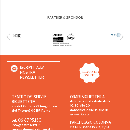
PARTNER & SPONSOR
ISCRIVITI ALLA
ACQUISTA
NOSTRA
ONLINE!
NEWSLETTER
TEATRO DE’ SERVI E
ORARI BIGLIETTERIA
dal martedì al sabato dalle
BIGLIETTERIA
10.30 alle 20
via del Mortaro 22 (angolo via
domenica dalle 15 alle 18
del Tritone)
00187
Roma
lunedì riposo
06 67.95.130
tel.
PARCHEGGIO COLONNA
info@teatroservi.it
via Di S. Maria In Via, 11/13
promozione@teatroservi.it