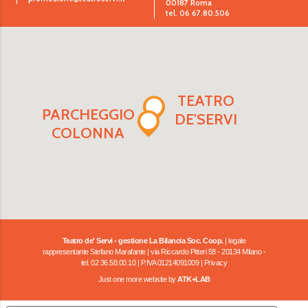
00187 Roma
tel. 06 67.80.506
TEATRO
PARCHEGGIO
DE'SERVI
COLONNA
Teatro de' Servi - gestione La Bilancia Soc. Coop.
| legale
rappresentante Stefano Marafante | via Riccardo Pitteri 58 - 20134 Milano -
tel. 02 36.58.00.10 | P.IVA 01214091009 |
Privacy
Just one more website by
ATK+LAB