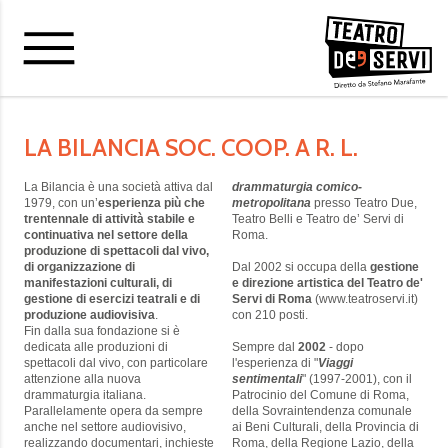
LA BILANCIA SOC. COOP. A R. L.
La Bilancia è una società attiva dal
drammaturgia comico-
1979, con un’
esperienza più che
metropolitana
presso Teatro Due,
trentennale di attività stabile e
Teatro Belli e Teatro de’ Servi di
continuativa nel settore della
Roma.
produzione di spettacoli dal vivo,
di organizzazione di
Dal 2002 si occupa della
gestione
manifestazioni culturali, di
e direzione artistica del Teatro de'
gestione di esercizi teatrali e di
Servi di Roma
(www.teatroservi.it)
produzione audiovisiva
.
con 210 posti.
Fin dalla sua fondazione si è
dedicata alle produzioni di
Sempre dal
2002
- dopo
spettacoli dal vivo, con particolare
l'esperienza di "
Viaggi
attenzione alla nuova
sentimentali
" (1997-2001), con il
drammaturgia italiana.
Patrocinio del Comune di Roma,
Parallelamente opera da sempre
della Sovraintendenza comunale
anche nel settore audiovisivo,
ai Beni Culturali, della Provincia di
realizzando documentari, inchieste
Roma, della Regione Lazio, della