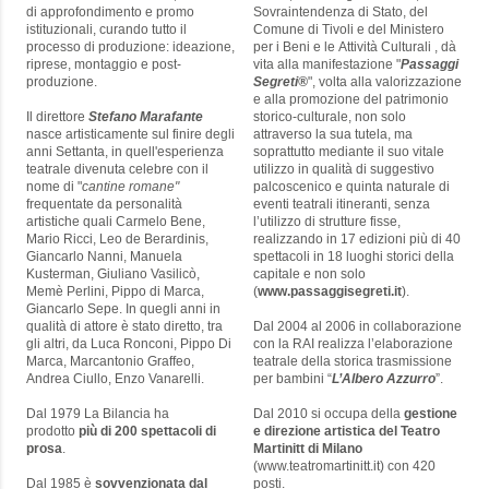
di approfondimento e promo
Sovraintendenza di Stato, del
istituzionali, curando tutto il
Comune di Tivoli e del Ministero
processo di produzione: ideazione,
per i Beni e le Attività Culturali , dà
riprese, montaggio e post-
vita alla manifestazione "
Passaggi
produzione.
Segreti®
", volta alla valorizzazione
e alla promozione del patrimonio
Il direttore
Stefano Marafante
storico-culturale, non solo
nasce artisticamente sul finire degli
attraverso la sua tutela, ma
anni Settanta, in quell'esperienza
soprattutto mediante il suo vitale
teatrale divenuta celebre con il
utilizzo in qualità di suggestivo
nome di "
cantine romane"
palcoscenico e quinta naturale di
frequentate da personalità
eventi teatrali itineranti, senza
artistiche quali Carmelo Bene,
l’utilizzo di strutture fisse,
Mario Ricci, Leo de Berardinis,
realizzando in 17 edizioni più di 40
Giancarlo Nanni, Manuela
spettacoli in 18 luoghi storici della
Kusterman, Giuliano Vasilicò,
capitale e non solo
Memè Perlini, Pippo di Marca,
(
www.passaggisegreti.it
).
Giancarlo Sepe. In quegli anni in
qualità di attore è stato diretto, tra
Dal 2004 al 2006 in collaborazione
gli altri, da Luca Ronconi, Pippo Di
con la RAI realizza l’elaborazione
Marca, Marcantonio Graffeo,
teatrale della storica trasmissione
Andrea Ciullo, Enzo Vanarelli.
per bambini “
L’Albero Azzurro
”.
Dal 1979 La Bilancia ha
Dal 2010 si occupa della
gestione
prodotto
più di 200 spettacoli di
e direzione artistica del Teatro
prosa
.
Martinitt di Milano
(www.teatromartinitt.it) con 420
Dal 1985 è
sovvenzionata dal
posti.