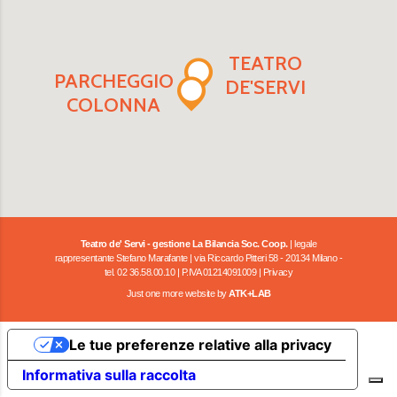
TEATRO
PARCHEGGIO
DE'SERVI
COLONNA
Teatro de' Servi - gestione La Bilancia Soc. Coop.
| legale
rappresentante Stefano Marafante | via Riccardo Pitteri 58 - 20134 Milano -
tel. 02 36.58.00.10 | P.IVA 01214091009 |
Privacy
Just one more website by
ATK+LAB
Le tue preferenze relative alla privacy
Informativa sulla raccolta