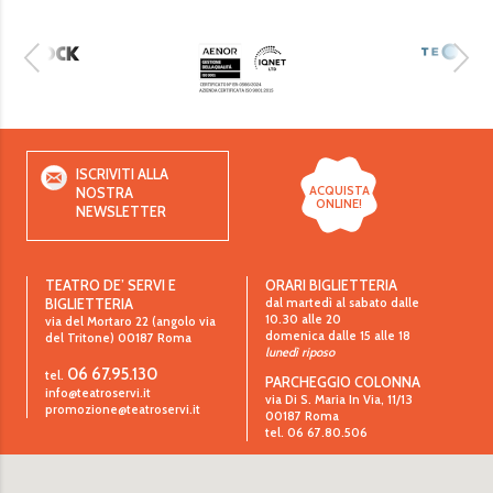
ISCRIVITI ALLA
ACQUISTA
NOSTRA
ONLINE!
NEWSLETTER
TEATRO DE’ SERVI E
ORARI BIGLIETTERIA
dal martedì al sabato dalle
BIGLIETTERIA
10.30 alle 20
via del Mortaro 22 (angolo via
domenica dalle 15 alle 18
del Tritone)
00187
Roma
lunedì riposo
06 67.95.130
tel.
PARCHEGGIO COLONNA
info@teatroservi.it
via Di S. Maria In Via, 11/13
promozione@teatroservi.it
00187 Roma
tel. 06 67.80.506