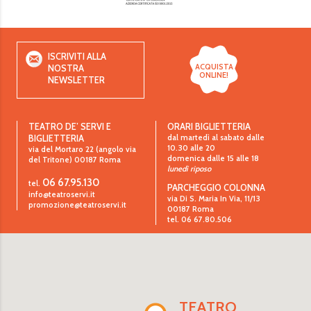
ISCRIVITI ALLA
ACQUISTA
NOSTRA
ONLINE!
NEWSLETTER
TEATRO DE’ SERVI E
ORARI BIGLIETTERIA
dal martedì al sabato dalle
BIGLIETTERIA
10.30 alle 20
via del Mortaro 22 (angolo via
domenica dalle 15 alle 18
del Tritone)
00187
Roma
lunedì riposo
06 67.95.130
tel.
PARCHEGGIO COLONNA
info@teatroservi.it
via Di S. Maria In Via, 11/13
promozione@teatroservi.it
00187 Roma
tel. 06 67.80.506
TEATRO